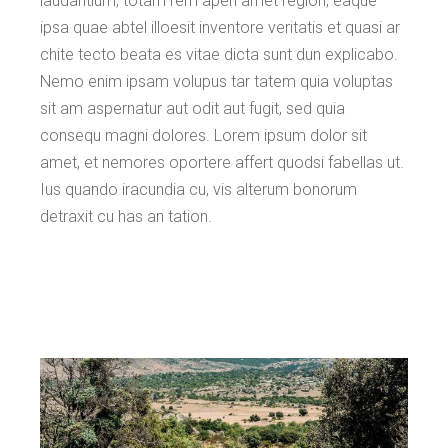
laudantium, totam rem aperi amet region, eaque
ipsa quae abtel illoesit inventore veritatis et quasi ar
chite tecto beata es vitae dicta sunt dun explicabo.
Nemo enim ipsam volupus tar tatem quia voluptas
sit am aspernatur aut odit aut fugit, sed quia
consequ magni dolores. Lorem ipsum dolor sit
amet, et nemores oportere affert quodsi fabellas ut.
Ius quando iracundia cu, vis alterum bonorum
detraxit cu has an tation.