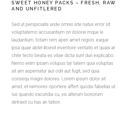
SWEET HONEY PACKS – FRESH, RAW
AND UNFITLERED
Sed ut perspiciatis unde omnis iste natus error sit
voluptatemo accusantium on dolorei mque le
laudantium, totam rem aperi amet region, eaque
ipsa quae abtel illoesit inventore veritatis et quasi ar
chite tecto beata es vitae dicta sunt dun explicabo.
Nemo enim ipsam volupus tar tatem quia voluptas
sit am aspernatur aut odit aut fugit, sed quia
consequ magni dolores. Lorem ipsum dolor sit
amet, et nemores oportere affert quodsi fabellas ut.
Ius quando iracundia cu, vis alterum bonorum
detraxit cu has an tation.