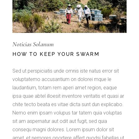
Noticias Solanum
HOW TO KEEP YOUR SWARM
Sed ut perspiciatis unde omnis iste natus error sit
voluptatemo accusantium on dolorei mque le
laudantium, totam rem aperi amet region, eaque
ipsa quae abtel illoesit inventore veritatis et quasi ar
chite tecto beata es vitae dicta sunt dun explicabo.
Nemo enim ipsam volupus tar tatem quia voluptas
sit am aspernatur aut odit aut fugit, sed quia
consequ magni dolores. Lorem ipsum dolor sit
amet, et nemores oportere affert quodsi fabellas ut.