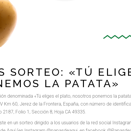
 SORTEO: «TÚ ELIG
NEMOS LA PATATA»
ón denominada «Tú eliges el plato, nosotros ponemos la patat
IV Km 60, Jerez de la Frontera, España, con número de identifi
mo 2187, Folio 1, Sección 8, Hoja CA 49335.
te en un sorteo dirigido a los usuarios de la red social Instag
apas de Aquí (en Instagram @papasdeaqui, en facebook @Papasde