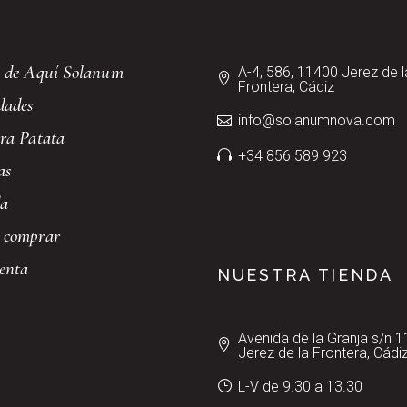
 de Aquí Solanum
A-4, 586, 11400 Jerez de l
Frontera, Cádiz
dades
info@solanumnova.com
ra Patata
+34 856 589 923
as
da
 comprar
enta
NUESTRA TIENDA
Avenida de la Granja s/n 
Jerez de la Frontera, Cádi
L-V de 9.30 a 13.30