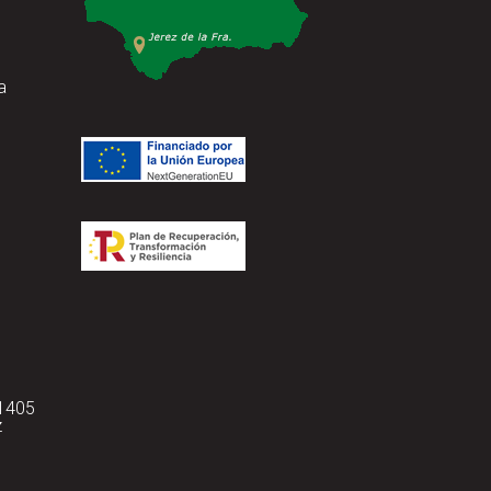
a
11405
z