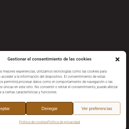
Gestionar el consentimiento de las cookies
las mejores experiencias, utilizamos tecnologías como las cookies para
 acceder a la información del dispositivo. El consentimiento de estas
os permitirá procesar datos como el comportamiento de navegación o las
es únicas en este sitio. No consentir o retirar el consentimiento, puede afectar
a ciertas características y funciones.
eptar
Denegar
Ver preferencias
Política de cookies
Política de privacidad