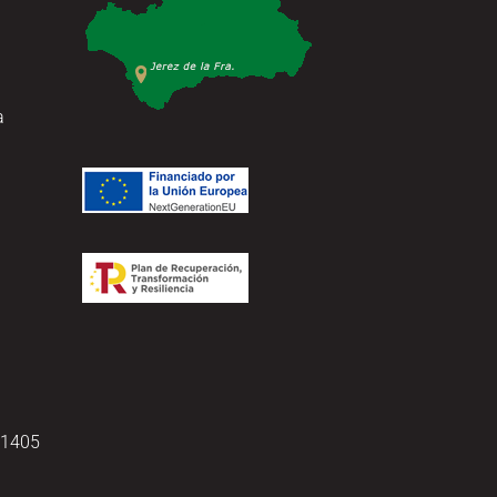
a
11405