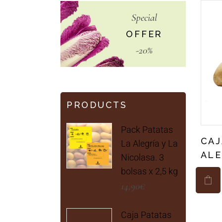
Special
OFFER
-20%
PRODUCTS
Pack Patatas
CAJ
La Alegría y La
ALE
Nicolasa. 3
bolsas x 2,5 kg
14,90
€
Caja Patatas