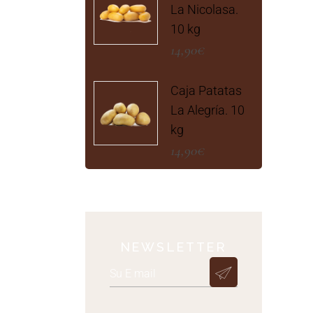
La Nicolasa.
10 kg
14,90
€
Caja Patatas
La Alegría. 10
kg
14,90
€
NEWSLETTER