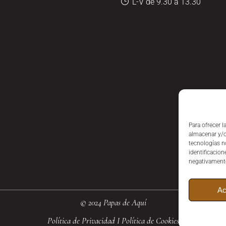
L-V de 9.30 a 13.30
Para ofrecer 
almacenar y/o
tecnologías n
identificacion
negativamente 
Ac
© 2024 Papas de Aquí
Política de Privacidad
I
Política de Cookies